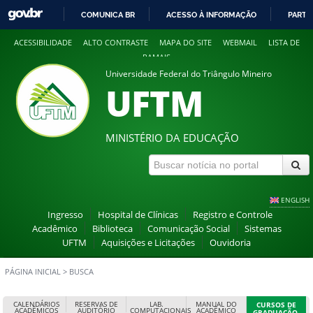
COMUNICA BR
ACESSO À INFORMAÇÃO
PARTI
IR
ACESSIBILIDADE
ALTO CONTRASTE
MAPA DO SITE
WEBMAIL
LISTA DE
PARA
RAMAIS
O
Universidade Federal do Triângulo Mineiro
CONTEÚDO
UFTM
MINISTÉRIO DA EDUCAÇÃO
ENGLISH
Ingresso
Hospital de Clínicas
Registro e Controle
Acadêmico
Biblioteca
Comunicação Social
Sistemas
UFTM
Aquisições e Licitações
Ouvidoria
PÁGINA INICIAL
>
BUSCA
CALENDÁRIOS
RESERVAS DE
LAB.
MANUAL DO
CURSOS DE
ACADÊMICOS
AUDITÓRIO
COMPUTACIONAIS
ACADÊMICO
GRADUAÇÃO,