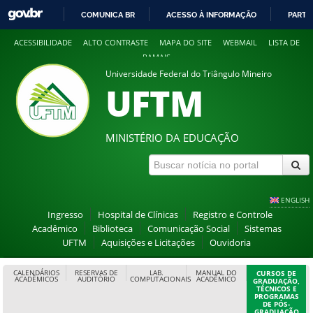
COMUNICA BR
ACESSO À INFORMAÇÃO
PARTI
IR
ACESSIBILIDADE
ALTO CONTRASTE
MAPA DO SITE
WEBMAIL
LISTA DE
PARA
RAMAIS
O
Universidade Federal do Triângulo Mineiro
CONTEÚDO
UFTM
MINISTÉRIO DA EDUCAÇÃO
ENGLISH
Ingresso
Hospital de Clínicas
Registro e Controle
Acadêmico
Biblioteca
Comunicação Social
Sistemas
UFTM
Aquisições e Licitações
Ouvidoria
CALENDÁRIOS
RESERVAS DE
LAB.
MANUAL DO
CURSOS DE
ACADÊMICOS
AUDITÓRIO
COMPUTACIONAIS
ACADÊMICO
GRADUAÇÃO,
TÉCNICOS E
PROGRAMAS
DE PÓS-
GRADUAÇÃO