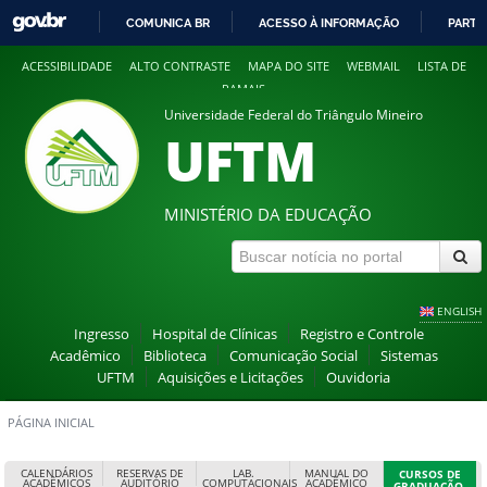
COMUNICA BR
ACESSO À INFORMAÇÃO
PARTI
IR
ACESSIBILIDADE
ALTO CONTRASTE
MAPA DO SITE
WEBMAIL
LISTA DE
PARA
RAMAIS
O
Universidade Federal do Triângulo Mineiro
CONTEÚDO
UFTM
MINISTÉRIO DA EDUCAÇÃO
ENGLISH
Ingresso
Hospital de Clínicas
Registro e Controle
Acadêmico
Biblioteca
Comunicação Social
Sistemas
UFTM
Aquisições e Licitações
Ouvidoria
PÁGINA INICIAL
CALENDÁRIOS
RESERVAS DE
LAB.
MANUAL DO
CURSOS DE
ACADÊMICOS
AUDITÓRIO
COMPUTACIONAIS
ACADÊMICO
GRADUAÇÃO,