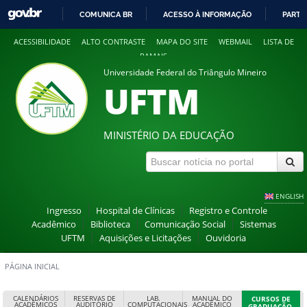
COMUNICA BR
ACESSO À INFORMAÇÃO
PARTI
IR
ACESSIBILIDADE
ALTO CONTRASTE
MAPA DO SITE
WEBMAIL
LISTA DE
PARA
RAMAIS
O
Universidade Federal do Triângulo Mineiro
CONTEÚDO
UFTM
MINISTÉRIO DA EDUCAÇÃO
ENGLISH
Ingresso
Hospital de Clínicas
Registro e Controle
Acadêmico
Biblioteca
Comunicação Social
Sistemas
UFTM
Aquisições e Licitações
Ouvidoria
PÁGINA INICIAL
CALENDÁRIOS
RESERVAS DE
LAB.
MANUAL DO
CURSOS DE
ACADÊMICOS
AUDITÓRIO
COMPUTACIONAIS
ACADÊMICO
GRADUAÇÃO,