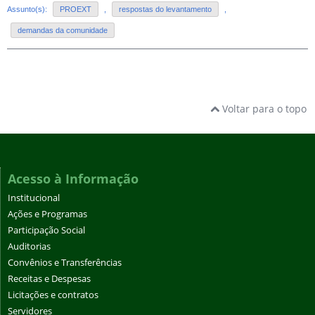
Assunto(s):
PROEXT
,
respostas do levantamento
,
demandas da comunidade
Voltar para o topo
Acesso à Informação
Institucional
Ações e Programas
Participação Social
Auditorias
Convênios e Transferências
Receitas e Despesas
Licitações e contratos
Servidores