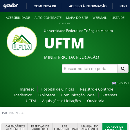
COMUNICA BR
ACESSO À INFORMAÇÃO
PARTI
IR
ACESSIBILIDADE
ALTO CONTRASTE
MAPA DO SITE
WEBMAIL
LISTA DE
PARA
RAMAIS
O
Universidade Federal do Triângulo Mineiro
CONTEÚDO
UFTM
MINISTÉRIO DA EDUCAÇÃO
ENGLISH
Ingresso
Hospital de Clínicas
Registro e Controle
Acadêmico
Biblioteca
Comunicação Social
Sistemas
UFTM
Aquisições e Licitações
Ouvidoria
PÁGINA INICIAL
CALENDÁRIOS
RESERVAS DE
LAB.
MANUAL DO
CURSOS DE
ACADÊMICOS
AUDITÓRIO
COMPUTACIONAIS
ACADÊMICO
GRADUAÇÃO,