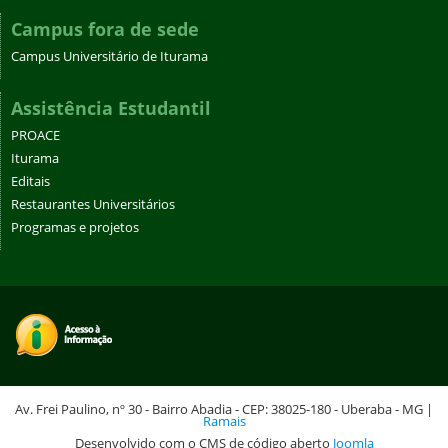
Campus fora de sede
Campus Universitário de Iturama
Assistência Estudantil
PROACE
Iturama
Editais
Restaurantes Universitários
Programas e projetos
Av. Frei Paulino, nº 30 - Bairro Abadia - CEP: 38025-180 - Uberaba - MG |
Ramais
Desenvolvido com o CMS de código aberto
Joomla