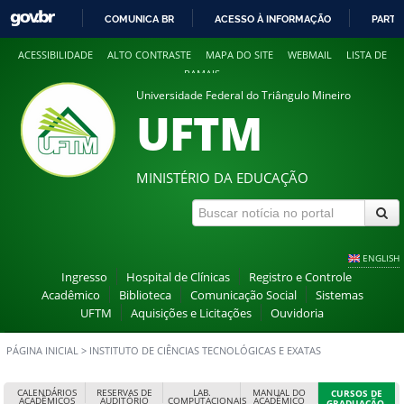
COMUNICA BR
ACESSO À INFORMAÇÃO
PARTI
IR
ACESSIBILIDADE
ALTO CONTRASTE
MAPA DO SITE
WEBMAIL
LISTA DE
PARA
RAMAIS
O
Universidade Federal do Triângulo Mineiro
CONTEÚDO
UFTM
MINISTÉRIO DA EDUCAÇÃO
ENGLISH
Ingresso
Hospital de Clínicas
Registro e Controle
Acadêmico
Biblioteca
Comunicação Social
Sistemas
UFTM
Aquisições e Licitações
Ouvidoria
PÁGINA INICIAL
>
INSTITUTO DE CIÊNCIAS TECNOLÓGICAS E EXATAS
CALENDÁRIOS
RESERVAS DE
LAB.
MANUAL DO
CURSOS DE
ACADÊMICOS
AUDITÓRIO
COMPUTACIONAIS
ACADÊMICO
GRADUAÇÃO,