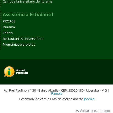
Campus Universitário de Iturama
Assistência Estudantil
PROACE
Iturama
Editais
Restaurantes Universitários
Programas e projetos
Av. Frei Paulino, nº 30 - Bairro Abadia - CEP: 38025-180 - Uberaba - MG |
Ramais
Desenvolvido com o CMS de código aberto
Joomla
Voltar para o topo