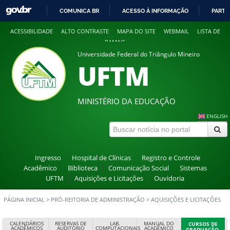
COMUNICA BR
ACESSO À INFORMAÇÃO
PARTI
IR
ACESSIBILIDADE
ALTO CONTRASTE
MAPA DO SITE
WEBMAIL
LISTA DE
PARA
RAMAIS
O
Universidade Federal do Triângulo Mineiro
CONTEÚDO
UFTM
MINISTÉRIO DA EDUCAÇÃO
ENGLISH
Ingresso
Hospital de Clínicas
Registro e Controle
Acadêmico
Biblioteca
Comunicação Social
Sistemas
UFTM
Aquisições e Licitações
Ouvidoria
PÁGINA INICIAL
>
PRÓ-REITORIA DE ADMINISTRAÇÃO
>
AQUISIÇÕES E LICITAÇÕES
CALENDÁRIOS
RESERVAS DE
LAB.
MANUAL DO
CURSOS DE
ACADÊMICOS
AUDITÓRIO
COMPUTACIONAIS
ACADÊMICO
GRADUAÇÃO,