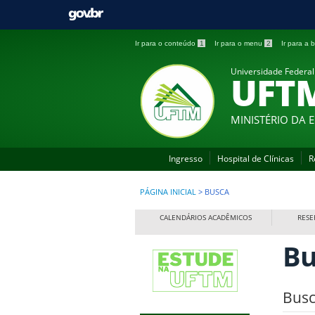
Ir para o conteúdo
1
Ir para o menu
2
Ir para a
Universidade Federal
UFT
MINISTÉRIO DA
Ingresso
Hospital de Clínicas
R
PÁGINA INICIAL
>
BUSCA
CALENDÁRIOS ACADÊMICOS
RESE
Bu
Busc