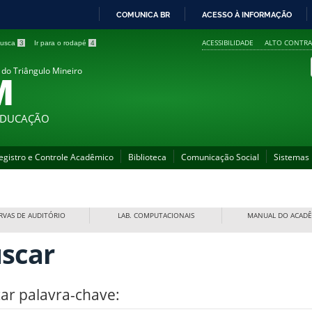
COMUNICA BR
ACESSO À INFORMAÇÃO
IR
ACESSIBILIDADE
ALTO CONTRA
 busca
3
Ir para o rodapé
4
PARA
O
 do Triângulo Mineiro
M
CONTEÚDO
 EDUCAÇÃO
egistro e Controle Acadêmico
Biblioteca
Comunicação Social
Sistemas
RVAS DE AUDITÓRIO
LAB. COMPUTACIONAIS
MANUAL DO ACAD
scar
ar palavra-chave: