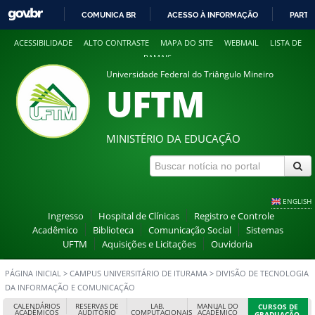
COMUNICA BR
ACESSO À INFORMAÇÃO
PARTI
IR
ACESSIBILIDADE
ALTO CONTRASTE
MAPA DO SITE
WEBMAIL
LISTA DE
PARA
RAMAIS
O
Universidade Federal do Triângulo Mineiro
CONTEÚDO
UFTM
MINISTÉRIO DA EDUCAÇÃO
ENGLISH
Ingresso
Hospital de Clínicas
Registro e Controle
Acadêmico
Biblioteca
Comunicação Social
Sistemas
UFTM
Aquisições e Licitações
Ouvidoria
PÁGINA INICIAL
>
CAMPUS UNIVERSITÁRIO DE ITURAMA
>
DIVISÃO DE TECNOLOGIA
DA INFORMAÇÃO E COMUNICAÇÃO
CALENDÁRIOS
RESERVAS DE
LAB.
MANUAL DO
CURSOS DE
ACADÊMICOS
AUDITÓRIO
COMPUTACIONAIS
ACADÊMICO
GRADUAÇÃO,