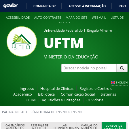
COMUNICA BR
ACESSO À INFORMAÇÃO
PARTI
IR
ACESSIBILIDADE
ALTO CONTRASTE
MAPA DO SITE
WEBMAIL
LISTA DE
PARA
RAMAIS
O
Universidade Federal do Triângulo Mineiro
CONTEÚDO
UFTM
MINISTÉRIO DA EDUCAÇÃO
ENGLISH
Ingresso
Hospital de Clínicas
Registro e Controle
Acadêmico
Biblioteca
Comunicação Social
Sistemas
UFTM
Aquisições e Licitações
Ouvidoria
PÁGINA INICIAL
>
PRÓ-REITORIA DE ENSINO
>
ENSINO
CALENDÁRIOS
RESERVAS DE
LAB.
MANUAL DO
CURSOS DE
ACADÊMICOS
AUDITÓRIO
COMPUTACIONAIS
ACADÊMICO
GRADUAÇÃO,