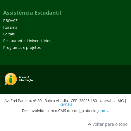
Assistência Estudantil
PROACE
Iturama
Editais
Restaurantes Universitários
Programas e projetos
Av. Frei Paulino, nº 30 - Bairro Abadia - CEP: 38025-180 - Uberaba - MG |
Ramais
Desenvolvido com o CMS de código aberto
Joomla
Voltar para o topo