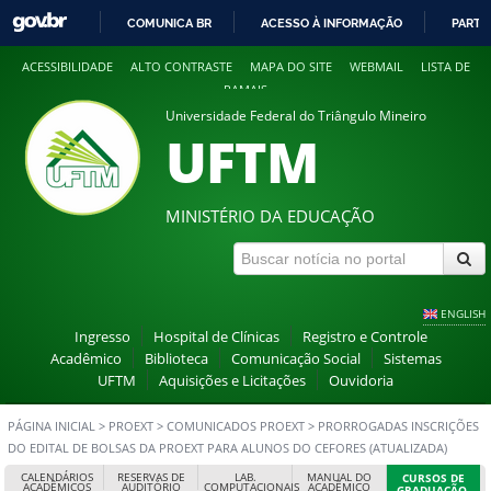
COMUNICA BR
ACESSO À INFORMAÇÃO
PARTI
IR
ACESSIBILIDADE
ALTO CONTRASTE
MAPA DO SITE
WEBMAIL
LISTA DE
PARA
RAMAIS
O
Universidade Federal do Triângulo Mineiro
CONTEÚDO
UFTM
MINISTÉRIO DA EDUCAÇÃO
ENGLISH
Ingresso
Hospital de Clínicas
Registro e Controle
Acadêmico
Biblioteca
Comunicação Social
Sistemas
UFTM
Aquisições e Licitações
Ouvidoria
PÁGINA INICIAL
>
PROEXT
>
COMUNICADOS PROEXT
>
PRORROGADAS INSCRIÇÕES
DO EDITAL DE BOLSAS DA PROEXT PARA ALUNOS DO CEFORES (ATUALIZADA)
CALENDÁRIOS
RESERVAS DE
LAB.
MANUAL DO
CURSOS DE
ACADÊMICOS
AUDITÓRIO
COMPUTACIONAIS
ACADÊMICO
GRADUAÇÃO,