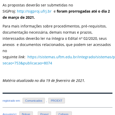
As propostas deverão ser submetidas no
SIGProj:
http://sigproj.ufrj.br
e
foram prorrogadas até o dia 2
de março de 2021.
Para mais informações sobre procedimentos, pré-requisitos,
documentação necessária, demais normas e prazos,
interessados deverão ler na íntegra o Edital nº 02/2020, seus
anexos e documentos relacionados, que podem ser acessados
no
seguinte
link
:
https://sistemas.uftm.edu.br/integrado/sistemas/
secao=753&publicacao=8074
Matéria atualizada no dia 19 de fevereiro de 2021.
registrado em:
Comunicados
,
PROEXT
Assunto(s):
Bolsas
,
Proext
,
Cefores.