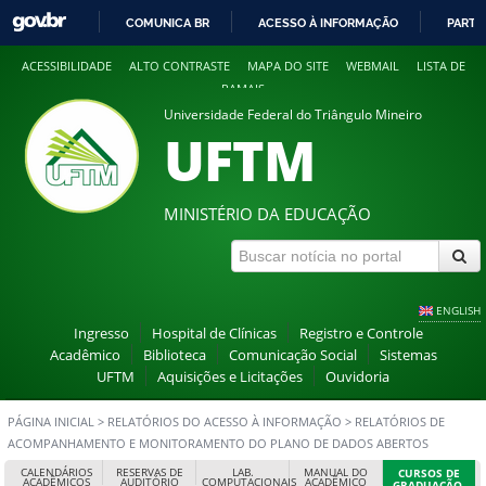
COMUNICA BR
ACESSO À INFORMAÇÃO
PARTI
IR
ACESSIBILIDADE
ALTO CONTRASTE
MAPA DO SITE
WEBMAIL
LISTA DE
PARA
RAMAIS
O
Universidade Federal do Triângulo Mineiro
CONTEÚDO
UFTM
MINISTÉRIO DA EDUCAÇÃO
ENGLISH
Ingresso
Hospital de Clínicas
Registro e Controle
Acadêmico
Biblioteca
Comunicação Social
Sistemas
UFTM
Aquisições e Licitações
Ouvidoria
PÁGINA INICIAL
>
RELATÓRIOS DO ACESSO À INFORMAÇÃO
>
RELATÓRIOS DE
ACOMPANHAMENTO E MONITORAMENTO DO PLANO DE DADOS ABERTOS
CALENDÁRIOS
RESERVAS DE
LAB.
MANUAL DO
CURSOS DE
ACADÊMICOS
AUDITÓRIO
COMPUTACIONAIS
ACADÊMICO
GRADUAÇÃO,