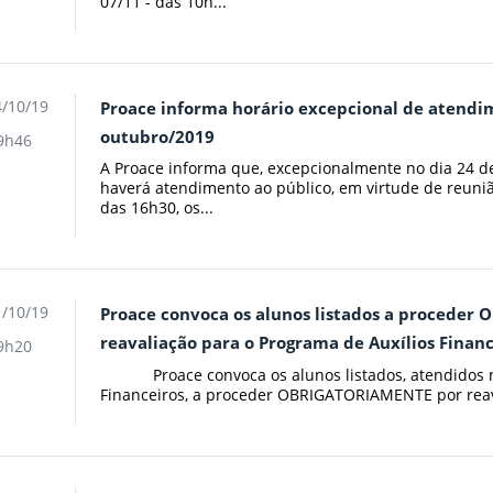
07/11 - das 10h...
/10/19
Proace informa horário excepcional de atendi
outubro/2019
9h46
A Proace informa que, excepcionalmente no dia 24 d
haverá atendimento ao público, em virtude de reunião
das 16h30, os...
/10/19
Proace convoca os alunos listados a procede
reavaliação para o Programa de Auxílios Financ
9h20
Proace convoca os alunos listados, atendidos no
Financeiros, a proceder OBRIGATORIAMENTE por reava