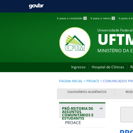
Ir para o conteúdo
1
Ir para o menu
2
Ir para a
Universidade Federal
UFT
MINISTÉRIO DA
Ingresso
Hospital de Clínicas
R
PÁGINA INICIAL
>
PROACE
>
COMUNICADOS PR
CALENDÁRIOS ACADÊMICOS
RESE
PRÓ-REITORIA DE
ASSUNTOS
COMUNITÁRIOS E
ESTUDANTIS
PROACE
PR