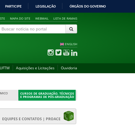
PARTICIPE
LEGISLAÇÃO
ÓRGÃOS DO GOVERNO
STE
MAPA DO SITE
WEBMAIL
LISTA DE RAMAIS
ENGLISH
 UFTM
Aquisições e Licitações
Ouvidoria
ÊMICO
CURSOS DE GRADUAÇÃO, TÉCNICOS
E PROGRAMAS DE PÓS-GRADUAÇÃO
EQUIPES E CONTATOS | PROACE