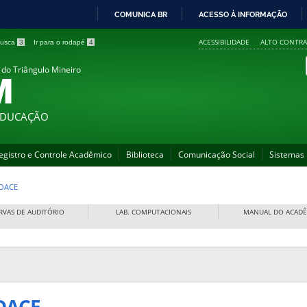
COMUNICA BR
ACESSO À INFORMAÇÃO
IR
ACESSIBILIDADE
ALTO CONTRA
 busca
3
Ir para o rodapé
4
PARA
O
 do Triângulo Mineiro
M
CONTEÚDO
 EDUCAÇÃO
egistro e Controle Acadêmico
Biblioteca
Comunicação Social
Sistemas
OACE
RVAS DE AUDITÓRIO
LAB. COMPUTACIONAIS
MANUAL DO ACAD
OACE