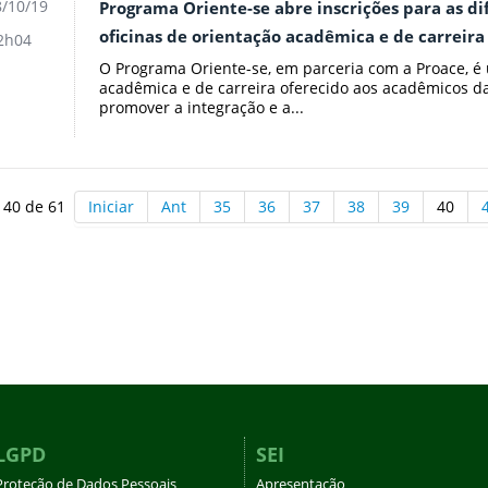
/10/19
Programa Oriente-se abre inscrições para as d
oficinas de orientação acadêmica e de carreira 
2h04
O Programa Oriente-se, em parceria com a Proace, é 
acadêmica e de carreira oferecido aos acadêmicos 
promover a integração e a...
 40 de 61
Iniciar
Ant
35
36
37
38
39
40
LGPD
SEI
Proteção de Dados Pessoais
Apresentação