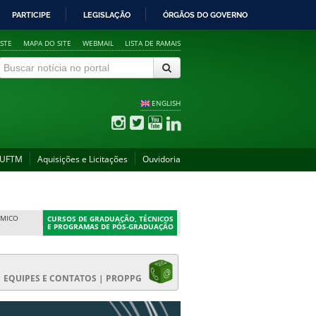
PARTICIPE
LEGISLAÇÃO
ÓRGÃOS DO GOVERNO
STE
MAPA DO SITE
WEBMAIL
LISTA DE RAMAIS
ENGLISH
 UFTM
Aquisições e Licitações
Ouvidoria
ÊMICO
CURSOS DE GRADUAÇÃO, TÉCNICOS
E PROGRAMAS DE PÓS-GRADUAÇÃO
EQUIPES E CONTATOS | PROPPG