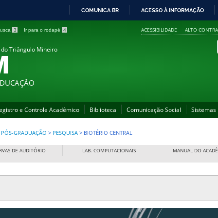
COMUNICA BR
ACESSO À INFORMAÇÃO
IR
ACESSIBILIDADE
ALTO CONTRA
 busca
3
Ir para o rodapé
4
PARA
O
 do Triângulo Mineiro
M
CONTEÚDO
 EDUCAÇÃO
egistro e Controle Acadêmico
Biblioteca
Comunicação Social
Sistemas
 E PÓS-GRADUAÇÃO
>
PESQUISA
>
BIOTÉRIO CENTRAL
RVAS DE AUDITÓRIO
LAB. COMPUTACIONAIS
MANUAL DO ACAD