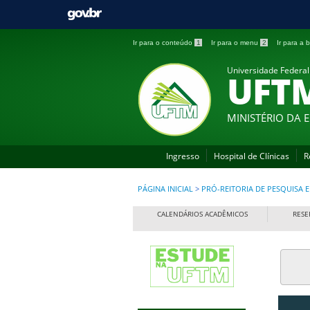
Ir para o conteúdo
1
Ir para o menu
2
Ir para a
Universidade Federal
UFT
MINISTÉRIO DA
Ingresso
Hospital de Clínicas
R
PÁGINA INICIAL
>
PRÓ-REITORIA DE PESQUISA
CALENDÁRIOS ACADÊMICOS
RESE