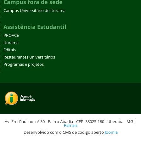
Campus fora de sede
Campus Universitário de Iturama
Assistência Estudantil
PROACE
Iturama
Editais
Restaurantes Universitários
Programas e projetos
Av. Frei Paulino, nº 30 - Bairro Abadia - CEP: 38025-180 - Uberaba - MG |
Ramais
Desenvolvido com o CMS de código aberto
Joomla