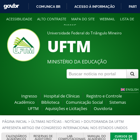
COMUNICA BR
ACESSO À INFORMAÇÃO
PARTI
IR
ACESSIBILIDADE
ALTO CONTRASTE
MAPA DO SITE
WEBMAIL
LISTA DE
PARA
RAMAIS
O
Universidade Federal do Triângulo Mineiro
CONTEÚDO
UFTM
MINISTÉRIO DA EDUCAÇÃO
ENGLISH
Ingresso
Hospital de Clínicas
Registro e Controle
Acadêmico
Biblioteca
Comunicação Social
Sistemas
UFTM
Aquisições e Licitações
Ouvidoria
PÁGINA INICIAL
>
ÚLTIMAS NOTÍCIAS - NOTÍCIAS
>
DOUTORANDA DA UFTM
APRESENTA ARTIGO EM CONGRESSO INTERNACIONAL NOS ESTADOS UNIDOS
CALENDÁRIOS
RESERVAS DE
LAB.
MANUAL DO
CURSOS DE
ACADÊMICOS
AUDITÓRIO
COMPUTACIONAIS
ACADÊMICO
GRADUAÇÃO,