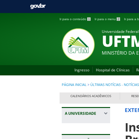
Ir para o conteúdo
1
Ir para o menu
2
Ir para a
Universidade Federal
UFT
MINISTÉRIO DA
Ingresso
Hospital de Clínicas
R
PÁGINA INICIAL
>
ÚLTIMAS NOTÍCIAS - NOTÍCIAS
CALENDÁRIOS ACADÊMICOS
RESE
EXTE
A UNIVERSIDADE
In