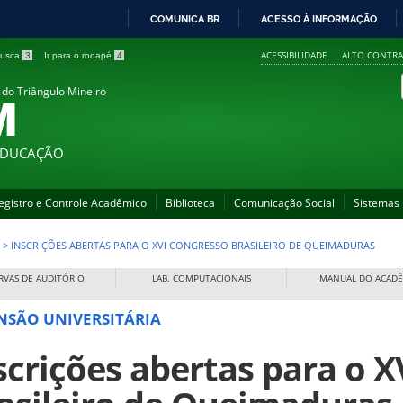
COMUNICA BR
ACESSO À INFORMAÇÃO
IR
ACESSIBILIDADE
ALTO CONTRA
 busca
3
Ir para o rodapé
4
PARA
O
 do Triângulo Mineiro
M
CONTEÚDO
 EDUCAÇÃO
egistro e Controle Acadêmico
Biblioteca
Comunicação Social
Sistemas
>
INSCRIÇÕES ABERTAS PARA O XVI CONGRESSO BRASILEIRO DE QUEIMADURAS
RVAS DE AUDITÓRIO
LAB. COMPUTACIONAIS
MANUAL DO ACAD
NSÃO UNIVERSITÁRIA
scrições abertas para o 