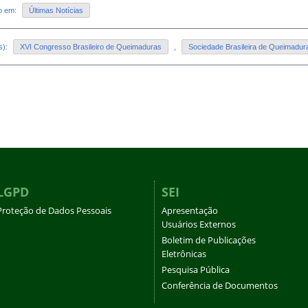
do em:
Últimas Notícias
s):
XVI Congresso Brasileiro de Queimaduras
,
Sociedade Brasileira de Queimadur
LGPD
SEI
Proteção de Dados Pessoais
Apresentação
Usuários Externos
Boletim de Publicações
Eletrônicas
Pesquisa Pública
Conferência de Documentos