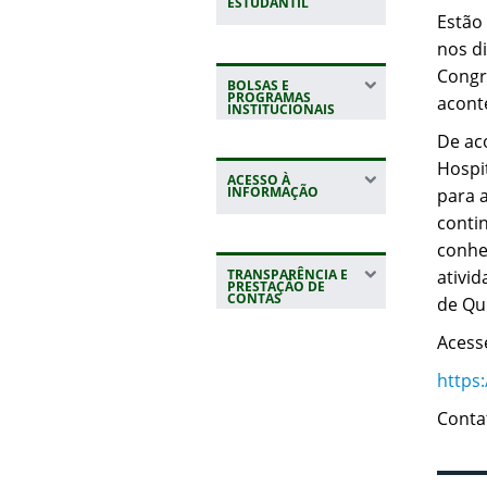
ESTUDANTIL
Estão
nos d
Congr
BOLSAS E
PROGRAMAS
aconte
INSTITUCIONAIS
De ac
Hospi
ACESSO À
INFORMAÇÃO
para 
conti
conhec
TRANSPARÊNCIA E
ativid
PRESTAÇÃO DE
CONTAS
de Qu
Acesse
https
Conta