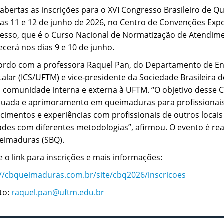
 abertas as inscrições para o XVI Congresso Brasileiro de 
ias 11 e 12 de junho de 2026, no Centro de Convenções Ex
esso, que é o Curso Nacional de Normatização de Atendi
cerá nos dias 9 e 10 de junho.
ordo com a professora Raquel Pan, do Departamento de E
talar (ICS/UFTM) e vice-presidente da Sociedade Brasileira 
a comunidade interna e externa à UFTM. “O objetivo desse
nuada e aprimoramento em queimaduras para profissionais 
imentos e experiências com profissionais de outros locais d
ades com diferentes metodologias”, afirmou. O evento é rea
eimaduras (SBQ).
 o link para inscrições e mais informações:
://cbqueimaduras.com.br/site/cbq2026/inscricoes
to:
raquel.pan@uftm.edu.br