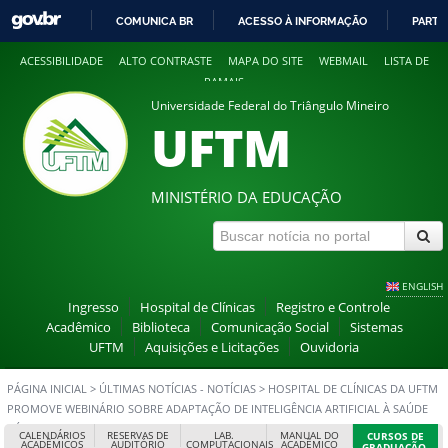
COMUNICA BR
ACESSO À INFORMAÇÃO
PARTI
IR
ACESSIBILIDADE
ALTO CONTRASTE
MAPA DO SITE
WEBMAIL
LISTA DE
PARA
RAMAIS
O
Universidade Federal do Triângulo Mineiro
CONTEÚDO
UFTM
MINISTÉRIO DA EDUCAÇÃO
ENGLISH
Ingresso
Hospital de Clínicas
Registro e Controle
Acadêmico
Biblioteca
Comunicação Social
Sistemas
UFTM
Aquisições e Licitações
Ouvidoria
PÁGINA INICIAL
>
ÚLTIMAS NOTÍCIAS - NOTÍCIAS
>
HOSPITAL DE CLÍNICAS DA UFTM
PROMOVE WEBINÁRIO SOBRE ADAPTAÇÃO DE INTELIGÊNCIA ARTIFICIAL À SAÚDE
PÚBLICA BRASILEIRA
CALENDÁRIOS
RESERVAS DE
LAB.
MANUAL DO
CURSOS DE
ACADÊMICOS
AUDITÓRIO
COMPUTACIONAIS
ACADÊMICO
GRADUAÇÃO,