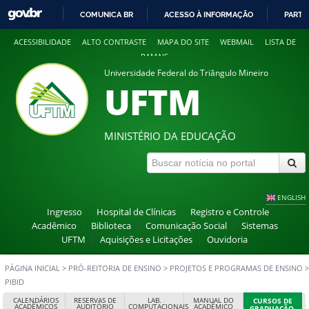
COMUNICA BR
ACESSO À INFORMAÇÃO
PARTI
IR
ACESSIBILIDADE
ALTO CONTRASTE
MAPA DO SITE
WEBMAIL
LISTA DE
PARA
RAMAIS
O
Universidade Federal do Triângulo Mineiro
CONTEÚDO
UFTM
MINISTÉRIO DA EDUCAÇÃO
ENGLISH
Ingresso
Hospital de Clínicas
Registro e Controle
Acadêmico
Biblioteca
Comunicação Social
Sistemas
UFTM
Aquisições e Licitações
Ouvidoria
PÁGINA INICIAL
>
PRÓ-REITORIA DE ENSINO
>
PROJETOS E PROGRAMAS DE ENSINO
>
PIBID
CALENDÁRIOS
RESERVAS DE
LAB.
MANUAL DO
CURSOS DE
ACADÊMICOS
AUDITÓRIO
COMPUTACIONAIS
ACADÊMICO
GRADUAÇÃO,