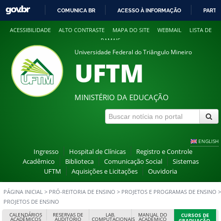
COMUNICA BR
ACESSO À INFORMAÇÃO
PARTI
IR
ACESSIBILIDADE
ALTO CONTRASTE
MAPA DO SITE
WEBMAIL
LISTA DE
PARA
RAMAIS
O
Universidade Federal do Triângulo Mineiro
CONTEÚDO
UFTM
MINISTÉRIO DA EDUCAÇÃO
ENGLISH
Ingresso
Hospital de Clínicas
Registro e Controle
Acadêmico
Biblioteca
Comunicação Social
Sistemas
UFTM
Aquisições e Licitações
Ouvidoria
PÁGINA INICIAL
>
PRÓ-REITORIA DE ENSINO
>
PROJETOS E PROGRAMAS DE ENSINO
>
PROJETOS DE ENSINO
CALENDÁRIOS
RESERVAS DE
LAB.
MANUAL DO
CURSOS DE
ACADÊMICOS
AUDITÓRIO
COMPUTACIONAIS
ACADÊMICO
GRADUAÇÃO,